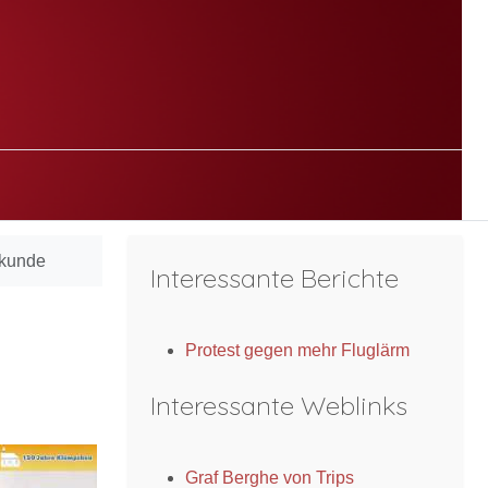
tkunde
Interessante Berichte
Protest gegen mehr Fluglärm
Interessante Weblinks
Graf Berghe von Trips