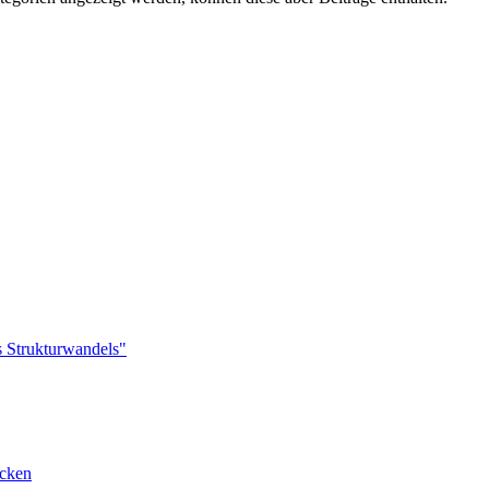
s Strukturwandels"
cken