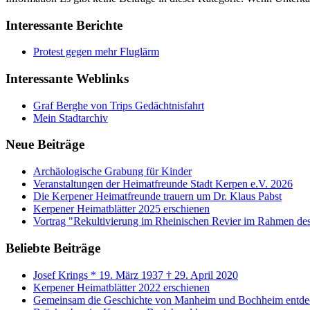
Interessante Berichte
Protest gegen mehr Fluglärm
Interessante Weblinks
Graf Berghe von Trips Gedächtnisfahrt
Mein Stadtarchiv
Neue Beiträge
Archäologische Grabung für Kinder
Veranstaltungen der Heimatfreunde Stadt Kerpen e.V. 2026
Die Kerpener Heimatfreunde trauern um Dr. Klaus Pabst
Kerpener Heimatblätter 2025 erschienen
Vortrag "Rekultivierung im Rheinischen Revier im Rahmen de
Beliebte Beiträge
Josef Krings * 19. März 1937 † 29. April 2020
Kerpener Heimatblätter 2022 erschienen
Gemeinsam die Geschichte von Manheim und Bochheim entde