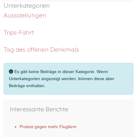
Unterkategorien
Aussstellungen
Trips-Fahrt
Tag des offenen Denkmals
Information
Es gibt keine Beiträge in dieser Kategorie. Wenn
Unterkategorien angezeigt werden, können diese aber
Beiträge enthalten.
Interessante Berichte
Protest gegen mehr Fluglärm