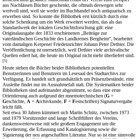
aus Nachlässen Bücher geschenkt, die oftmals deswegen sehr
wertvoll sind, weil sie weder im Buchhandel noch antiquarisch zu
erwerben sind. So konnte die Bibliothek erst kürzlich durch eine
solche Schenkung um ein Werk erweitert werden, das als das
Standardwerk der lokalen Geschichtsforschung gilt: eine
Originalausgabe der 1833 erschienenen „Beiträge zur
vaterländischen Geschichte des Landkreises Bergheim“, bearbeitet
vom damaligen Kerpener Friedensrichter Johann Peter Dethier. Die
Veröffentlichung ist unersetzlich, weil Dethier viele archivalische
Quellen ediert hat, die heute im Original nicht mehr überliefert sind.
[5]
Heute stehen die Bücher beider Bibliotheken potentiellen
Benutzerinnen und Benutzern im Lesesaal des Stadtarchivs zur
Verfügung. Es handelt sich grundsätzlich um Präsenzbestände, eine
Ausleihe findet nur im Ausnahmefall statt. Die Systematiken beider
Bibliotheken sind aufeinander abgestimmt, so dass eine erste
Orientierung auch aufgrund der mnemotechnischen (
G
=
G
eschichte,
A
=
A
rchivkunde,
F
=
F
estschriften) Signaturvergabe
leicht fällt.
Seit etwa 30 Jahren kümmert sich Martin Schütz, zwischen 1973
und 1979 Vorsitzender und lange Schriftführer des Vereins,
dankenswerterweise mit sehr großem Engagement um die
Erweiterung, die Erfassung und Katalogisierung sowie die
Signierung der neu angeschafften Literatur. Nur so ist eine sinnvolle