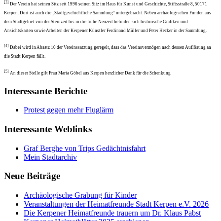
[3]
Der Verein hat seinen Sitz seit 1996 seinen Sitz im Haus für Kunst und Geschichte, Stiftsstraße 8, 50171
Kerpen. Dort ist auch die „Stadtgeschichtliche Sammlung“ untergebracht. Neben archäologischen Funden aus
dem Stadtgebiet von der Steinzeit bis in die frühe Neuzeit befinden sich historische Grafiken und
Ansichtskarten sowie Arbeiten der Kerpener Künstler Ferdinand Müller und Peter Hecker in der Sammlung.
[4]
Dabei wird in Absatz 10 der Vereinssatzung geregelt, dass das Vereinsvermögen nach dessen Auflösung an
die Stadt Kerpen fällt.
[5]
An dieser Stelle gilt Frau Maria Göbel aus Kerpen herzlicher Dank für die Schenkung
Interessante Berichte
Protest gegen mehr Fluglärm
Interessante Weblinks
Graf Berghe von Trips Gedächtnisfahrt
Mein Stadtarchiv
Neue Beiträge
Archäologische Grabung für Kinder
Veranstaltungen der Heimatfreunde Stadt Kerpen e.V. 2026
Die Kerpener Heimatfreunde trauern um Dr. Klaus Pabst