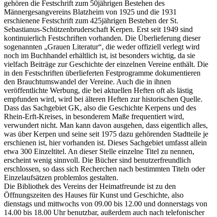
gehören die Festschrift zum 50jährigen Bestehen des
Männergesangvereins Blatzheim von 1925 und die 1931
erschienene Festschrift zum 425jährigen Bestehen der St.
Sebastianus-Schützenbruderschaft Kerpen. Erst seit 1949 sind
kontinuierlich Festschriften vorhanden. Die Überlieferung dieser
sogenannten „Grauen Literatur“, die weder offiziell verlegt wird
noch im Buchhandel erhältlich ist, ist besonders wichtig, da sie
vielfach Beiträge zur Geschichte der einzelnen Vereine enthält. Die
in den Festschriften überlieferten Festprogramme dokumentieren
den Brauchtumswandel der Vereine. Auch die in ihnen
veröffentlichte Werbung, die bei aktuellen Heften oft als lästig
empfunden wird, wird bei älteren Heften zur historischen Quelle.
Dass das Sachgebiet GK, also die Geschichte Kerpens und des
Rhein-Erft-Kreises, in besonderem Maße frequentiert wird,
verwundert nicht. Man kann davon ausgehen, dass eigentlich alles,
was über Kerpen und seine seit 1975 dazu gehörenden Stadtteile je
erschienen ist, hier vorhanden ist. Dieses Sachgebiet umfasst allein
etwa 300 Einzeltitel. An dieser Stelle einzelne Titel zu nennen,
erscheint wenig sinnvoll. Die Bücher sind benutzerfreundlich
erschlossen, so dass sich Recherchen nach bestimmten Titeln oder
Einzelaufsätzen problemlos gestalten.
Die Bibliothek des Vereins der Heimatfreunde ist zu den
Öffnungszeiten des Hauses für Kunst und Geschichte, also
dienstags und mittwochs von 09.00 bis 12.00 und donnerstags von
14.00 bis 18.00 Uhr benutzbar, außerdem auch nach telefonischer