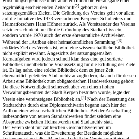
Forschungsergebnisse unter anderem durch die Herausgabe einer
[2]
regelmäßig erscheinenden Zeitschrift
gehört zu den
satzungsgemäßen Zielen. Die Gründung des Vereins geht vor allem
auf die Initiative des 1973 verstorbenen Kerpener Schulleiters und
Heimatforschers Hans Höhner zurück. Als Vorsitzender des Vereins
setzte er sich nicht nur für die Gründung des Stadtarchivs ein,
sondern wurde 1970 auch der erste ehrenamtliche Archivleiter.
[3]
Während der „Aufbau einer heimatkundlichen Sammlung“
erklärtes Ziel des Vereins ist, wird eine wissenschaftliche Bibliothek
nicht explizit erwähnt. Angesichts der satzungsgemäßen
Kernaufgaben wird jedoch schnell klar, dass eine gut sortierte
Bibliothek unentbehrliche Voraussetzung für die Erfüllung der Ziele
ist. Es lag nahe, eine solche Bibliothek dem zu jener Zeit
ehrenamtlich geleiteten Stadtarchiv anzugliedern, da auch für dessen
Arbeit eine Bibliothek zum obligatorischen Handwerkszeug gehört.
Da diese Notwendigkeit seinerzeit aber von einem hohen
Verwaltungsbeamten der Stadt Kerpen bestritten wurde, legte der
[4]
Verein eine vereinseigene Bibliothek an.
Nach der Besetzung des
Stadtarchivs durch eine Diplomarchivarin begann auch hier der
Aufbau einer wissenschaftlichen Bibliothek. Bei der Anschaffung
insbesondere von teuren Standardwerken findet seitdem eine
Absprache zwischen Heimatverein und Stadtarchiv statt.
Der Verein steht mit zahlreichen Geschichtsvereinen im
Schriftentausch, was die Erweiterung der Bestände möglichst
kostenneutral gestaltet. Manchmal erhält der Verein zum Beispiel