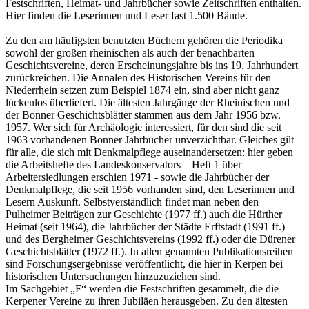
Festschriften, Heimat- und Jahrbücher sowie Zeitschriften enthalten.
Hier finden die Leserinnen und Leser fast 1.500 Bände.
Zu den am häufigsten benutzten Büchern gehören die Periodika
sowohl der großen rheinischen als auch der benachbarten
Geschichtsvereine, deren Erscheinungsjahre bis ins 19. Jahrhundert
zurückreichen. Die Annalen des Historischen Vereins für den
Niederrhein setzen zum Beispiel 1874 ein, sind aber nicht ganz
lückenlos überliefert. Die ältesten Jahrgänge der Rheinischen und
der Bonner Geschichtsblätter stammen aus dem Jahr 1956 bzw.
1957. Wer sich für Archäologie interessiert, für den sind die seit
1963 vorhandenen Bonner Jahrbücher unverzichtbar. Gleiches gilt
für alle, die sich mit Denkmalpflege auseinandersetzen: hier geben
die Arbeitshefte des Landeskonservators – Heft 1 über
Arbeitersiedlungen erschien 1971 - sowie die Jahrbücher der
Denkmalpflege, die seit 1956 vorhanden sind, den Leserinnen und
Lesern Auskunft. Selbstverständlich findet man neben den
Pulheimer Beiträgen zur Geschichte (1977 ff.) auch die Hürther
Heimat (seit 1964), die Jahrbücher der Städte Erftstadt (1991 ff.)
und des Bergheimer Geschichtsvereins (1992 ff.) oder die Dürener
Geschichtsblätter (1972 ff.). In allen genannten Publikationsreihen
sind Forschungsergebnisse veröffentlicht, die hier in Kerpen bei
historischen Untersuchungen hinzuzuziehen sind.
Im Sachgebiet „F“ werden die Festschriften gesammelt, die die
Kerpener Vereine zu ihren Jubiläen herausgeben. Zu den ältesten