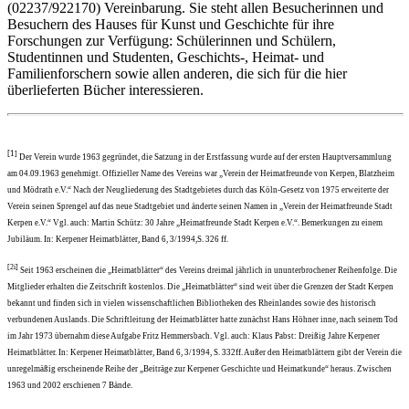
(02237/922170) Vereinbarung. Sie steht allen Besucherinnen und
Besuchern des Hauses für Kunst und Geschichte für ihre
Forschungen zur Verfügung: Schülerinnen und Schülern,
Studentinnen und Studenten, Geschichts-, Heimat- und
Familienforschern sowie allen anderen, die sich für die hier
überlieferten Bücher interessieren.
[1
]
Der Verein wurde 1963 gegründet, die Satzung in der Erstfassung wurde auf der ersten Hauptversammlung
am 04.09.1963 genehmigt. Offizieller Name des Vereins war „Verein der Heimatfreunde von Kerpen, Blatzheim
und Mödrath e.V.“ Nach der Neugliederung des Stadtgebietes durch das Köln-Gesetz von 1975 erweiterte der
Verein seinen Sprengel auf das neue Stadtgebiet und änderte seinen Namen in „Verein der Heimatfreunde Stadt
Kerpen e.V.“ Vgl. auch: Martin Schütz: 30 Jahre „Heimatfreunde Stadt Kerpen e.V.“. Bemerkungen zu einem
Jubiläum. In: Kerpener Heimatblätter, Band 6, 3/1994,S. 326 ff.
[2i]
Seit 1963 erscheinen die „Heimatblätter“ des Vereins dreimal jährlich in ununterbrochener Reihenfolge. Die
Mitglieder erhalten die Zeitschrift kostenlos. Die „Heimatblätter“ sind weit über die Grenzen der Stadt Kerpen
bekannt und finden sich in vielen wissenschaftlichen Bibliotheken des Rheinlandes sowie des historisch
verbundenen Auslands. Die Schriftleitung der Heimatblätter hatte zunächst Hans Höhner inne, nach seinem Tod
im Jahr 1973 übernahm diese Aufgabe Fritz Hemmersbach. Vgl. auch: Klaus Pabst: Dreißig Jahre Kerpener
Heimatblätter. In: Kerpener Heimatblätter, Band 6, 3/1994, S. 332ff. Außer den Heimatblättern gibt der Verein die
unregelmäßig erscheinende Reihe der „Beiträge zur Kerpener Geschichte und Heimatkunde“ heraus. Zwischen
1963 und 2002 erschienen 7 Bände.