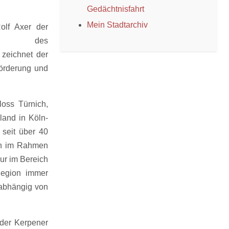
Gedächtnisfahrt
Mein Stadtarchiv
olf Axer der
ler des
 zeichnet der
örderung und
oss Türnich,
and in Köln-
t seit über 40
ich im Rahmen
ur im Bereich
Region immer
nabhängig von
g der Kerpener