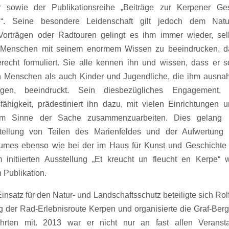
er sowie der Publikationsreihe „Beiträge zur Kerpener Ge
“. Seine besondere Leidenschaft gilt jedoch dem Natu
Vorträgen oder Radtouren gelingt es ihm immer wieder, selb
 Menschen mit seinem enormem Wissen zu beeindrucken, da
recht formuliert. Sie alle kennen ihn und wissen, dass er 
 Menschen als auch Kinder und Jugendliche, die ihm ausna
gen, beeindruckt. Sein diesbezügliches Engagement, 
fähigkeit, prädestiniert ihn dazu, mit vielen Einrichtungen
v im Sinne der Sache zusammenzuarbeiten. Dies gelang 
stellung von Teilen des Marienfeldes und der Aufwertung 
umes ebenso wie bei der im Haus für Kunst und Geschichte 
 initiierten Ausstellung „Et kreucht un fleucht en Kerpe“ 
 Publikation.
satz für den Natur- und Landschaftsschutz beteiligte sich Rolf
ng der Rad-Erlebnisroute Kerpen und organisierte die Graf-Berg
ahrten mit. 2013 war er nicht nur an fast allen Veranst