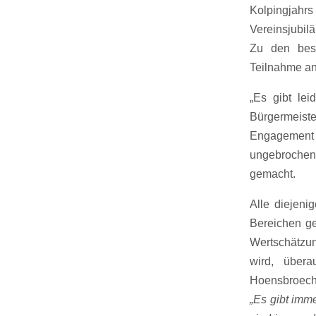
Kolpingjah
Vereinsjubil
Zu den beso
Teilnahme an
„Es gibt lei
Bürgermeis
Engagement 
ungebrochen
gemacht.
Alle diejen
Bereichen ge
Wertschätzun
wird, über
Hoensbroech 
„Es gibt imm