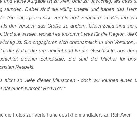
 und keine Aufgabe ist zu klein oder zu unwichtig, als dass si
g stünden. Dabei sind sie völlig uneitel und haben das Herz
elle. Sie engagieren sich vor Ort und verändern im Kleinen, wa
 als der Versuch das Große zu ändern. Gleichzeitig sind sie g
. Und sie wissen, worauf es ankommt, was für die Region, die 
wichtig ist. Sie engagieren sich ehrenamtlich in den Vereinen,
für die Natur, die uns umgibt und für die Geschichte, aus der
eachtet eigener Schicksale. Sie sind die Macher für un
chsten Respekt.
es nicht so viele dieser Menschen - doch wir kennen einen u
r hat einen Namen: Rolf Axer.“
ie die Fotos zur Verleihung des Rheinlandtalers an Rolf Axer