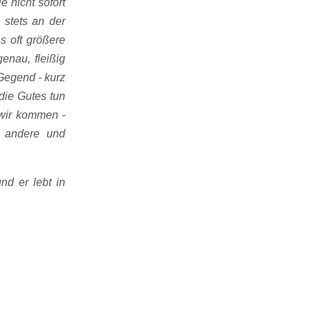
e nicht sofort
 stets an der
s oft größere
enau, fleißig
Gegend - kurz
 die Gutes tun
 wir kommen -
s andere und
nd er lebt in