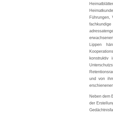
Heimatblätt
Heimatkunde
Führungen, 
fachkundige
adressatenge
erwachsenen
Lippen hän
Kooperations
konstrukti
Unterschutz
Retentionsra
und von ihm
erschienenen
Neben dem Ein
der Erstellu
Gedächtnisf