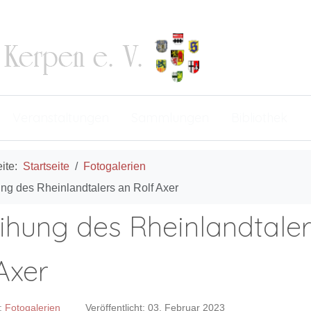
Veranstaltungen
Sammlungen
Bibliothek
eite:
Startseite
Fotogalerien
ung des Rheinlandtalers an Rolf Axer
ihung des Rheinlandtale
Axer
:
Fotogalerien
Veröffentlicht: 03. Februar 2023