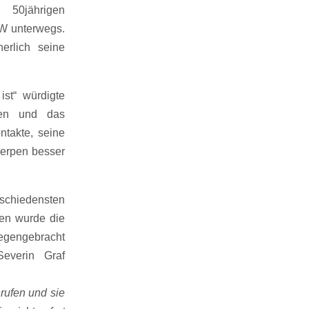
 50jährigen
KW unterwegs.
erlich seine
ist“ würdigte
gen und das
takte, seine
erpen besser
schiedensten
men wurde die
gegengebracht
everin Graf
rufen und sie