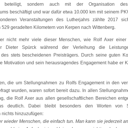
rs beteiligt, sondern auch mit der Organisation des
äums beschäftigt und war dafür etwa 10.000 km mit seinem P
nderen Veranstaltungen des Lutherjahrs zählte 2017 sich
 529 geradelten Kilometern von Kerpen nach Wittenberg.
der nicht mehr viele dieser Menschen, wie Rolf Axer einer 
ter Dieter Spürck während der Verleihung die Leistun
des stets bescheidenen Preisträgers. Durch seine guten Kon
e Motivation und sein herausragendes Engagement habe er K
igen, die um Stellungnahmen zu Rolfs Engagement in den ver
fragt wurden, waren sofort bereit dazu. In allen Stellungnah
g, die Rolf Axer aus allen gesellschaftlichen Bereichen ent
aus deutlich. Dabei bleibt besonders den Worten von S
nichts hinzuzufügen:
er wieder Menschen, die einfach tun. Man kann sie jederzeit an