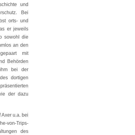
schichte und
rschutz. Bei
st orts- und
s er jeweils
so sowohl die
hmlos an den
gepaart mit
 und Behörden
ihm bei der
des dortigen
präsentierten
wie der dazu
 Axer u.a. bei
he-von-Trips-
altungen des