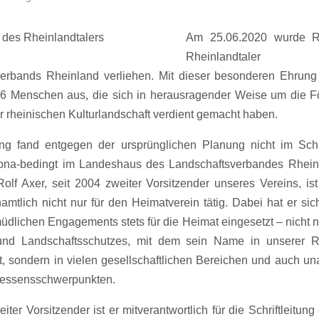
Am 25.06.2020 wurde R
Rheinlandta
erbands Rheinland verliehen. Mit dieser besonderen Ehrung
76 Menschen aus, die sich in herausragender Weise um die F
r rheinischen Kulturlandschaft verdient gemacht haben.
ung fand entgegen der ursprünglichen Planung nicht im Schl
ona-bedingt im Landeshaus des Landschaftsverbandes Rheinl
Rolf Axer, seit 2004 zweiter Vorsitzender unseres Vereins, is
amtlich nicht nur für den Heimatverein tätig. Dabei hat er s
üdlichen Engagements stets für die Heimat eingesetzt – nicht n
und Landschaftsschutzes, mit dem sein Name in unserer 
t, sondern in vielen gesellschaftlichen Bereichen und auch u
ressensschwerpunkten.
iter Vorsitzender ist er mitverantwortlich für die Schriftleitun