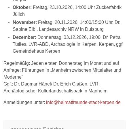
Oktober:
Freitag, 23.10.2026, 14:00 Uhr Zuckerfabrik
Jülich
November:
Freitag, 20.11.2026, 14:00/15:00 Uhr, Dr.
Sabine Eibl, Landesarchiv NRW in Duisburg
Dezember:
Donnerstag, 03.12.2026, 19:00: Dr. Petra
Tutlies, LVR-ABD, Archäologie in Kerpen, Kerpen, ggf.
Gemeindehaus Kerpen
Regelmäßig: Jeden ersten Donnerstag im Monat und auf
Anfrage: Führungen in „Manheim zwischen Mittelalter und
Moderne“
Ggf.: Dr. Dagmar Hänel/ Dr. Erich Claßen, LVR:
Archäologischer Kulturlandschaftspark in Manheim
Anmeldungen unter:
info@heimatfreunde-stadt-kerpen.de
Vorheriger Beitrag: Archäologische Grabung für Kinder
Nächster Bei
Zurück
Weiter