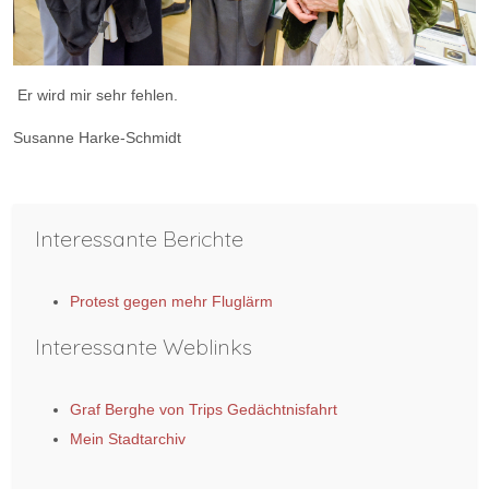
Er wird mir sehr fehlen.
Susanne Harke-Schmidt
Vorheriger Beitrag: Veranstaltungen der Heimatfreunde Stadt Ker
Nächster Bei
Zurück
Weiter
Interessante Berichte
Protest gegen mehr Fluglärm
Interessante Weblinks
Graf Berghe von Trips Gedächtnisfahrt
Mein Stadtarchiv