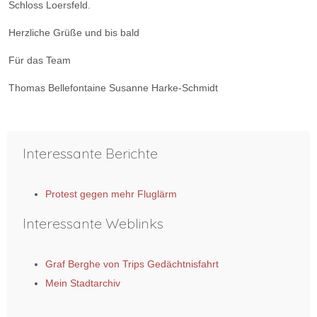
Schloss Loersfeld.
Herzliche Grüße und bis bald
Für das Team
Thomas Bellefontaine Susanne Harke-Schmidt
Vorheriger Beitrag: Kooperation zwischen der EGS Kerpen und de
Nächster Bei
Zurück
Weiter
Interessante Berichte
Protest gegen mehr Fluglärm
Interessante Weblinks
Graf Berghe von Trips Gedächtnisfahrt
Mein Stadtarchiv