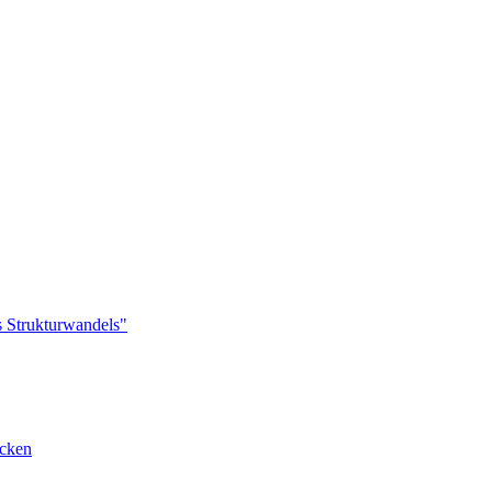
s Strukturwandels"
cken