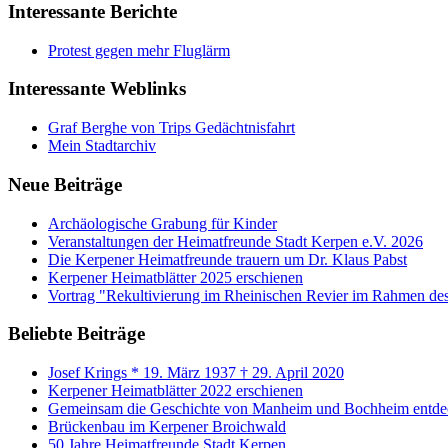
Interessante Berichte
Protest gegen mehr Fluglärm
Interessante Weblinks
Graf Berghe von Trips Gedächtnisfahrt
Mein Stadtarchiv
Neue Beiträge
Archäologische Grabung für Kinder
Veranstaltungen der Heimatfreunde Stadt Kerpen e.V. 2026
Die Kerpener Heimatfreunde trauern um Dr. Klaus Pabst
Kerpener Heimatblätter 2025 erschienen
Vortrag "Rekultivierung im Rheinischen Revier im Rahmen de
Beliebte Beiträge
Josef Krings * 19. März 1937 † 29. April 2020
Kerpener Heimatblätter 2022 erschienen
Gemeinsam die Geschichte von Manheim und Bochheim entde
Brückenbau im Kerpener Broichwald
50 Jahre Heimatfreunde Stadt Kerpen