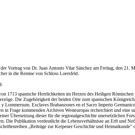
der Vortrag von Dr. Juan Antonio Vilar Sánchez am Freitag, den 21. M
her in die Remise von Schloss Loersfeld.
g.
n 1713 spanische Herrlichkeiten im Herzen des Heiligen Römischen R
zöge. Die Zugehörigkeit der beiden Orte zum spanischen Königreich m
n y Lommersum. Exclaves Brabanzones en el Sacro Imperio Germanico"
llen in Frage kommenden Archiven Westeuropas recherchiert und eine un
iner Übersetzung dieser für die regionalgeschichte unersetzlichen For
en. Die Publikation verdeutlicht die Lebensverhältnisse an Erft und Nef
 Schriftenreihen „Beiträge zur Kerpener Geschichte und Heimatkunde" 