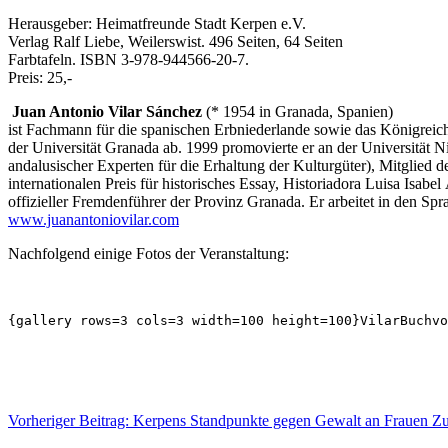
Herausgeber: Heimatfreunde Stadt Kerpen e.V.
Verlag Ralf Liebe, Weilerswist. 496 Seiten, 64 Seiten
Farbtafeln. ISBN 3-978-944566-20-7.
Preis: 25,-
Juan Antonio Vilar Sánchez
(* 1954 in Granada, Spanien)
ist Fachmann für die spanischen Erbniederlande sowie das Königreich 
der Universität Granada ab. 1999 promovierte er an der Universität
andalusischer Experten für die Erhaltung der Kulturgüter), Mitglied
internationalen Preis für historisches Essay, Historiadora Luisa Isa
offizieller Fremdenführer der Provinz Granada. Er arbeitet in den Sp
www.juanantoniovilar.com
Nachfolgend einige Fotos der Veranstaltung:
{gallery rows=3 cols=3 width=100 height=100}VilarBuchvo
Vorheriger Beitrag: Kerpens Standpunkte gegen Gewalt an Frauen
Zu