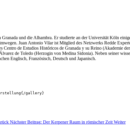
Granada und die Alhambra. Er studierte an der Universität Köln einige
 Nimwegen. Juan Antonio Vilar ist Mitglied des Netzwerks Redde Exper
 des Centro de Estudios Históricos de Granada y su Reino (Akademie de
bel Álvarez de Toledo (Herzogin von Medina Sidonia). Neben seiner wiss
rachen Englisch, Französisch, Deutsch und Japanisch.
rstellung{/gallery}
rück
Nächster Beitrag: Der Kerpener Raum in römischer Zeit
Weiter