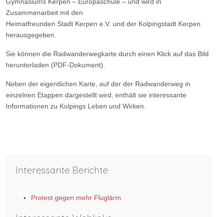
Gymnasiums Kerpen – Europaschule – und wird in
Zusammenarbeit mit den
Heimatfreunden Stadt Kerpen e.V. und der Kolpingstadt Kerpen
herausgegeben.
Sie können die Radwanderwegkarte durch einen Klick auf das Bild
herunterladen (PDF-Dokument).
Neben der eigentlichen Karte, auf der der Radwanderweg in
einzelnen Etappen dargestellt wird, enthält sie interessante
Informationen zu Kolpings Leben und Wirken.
Vorheriger Beitrag: Der Kerpener Raum in römischer Zeit
Nächster Beit
Zurück
Weiter
Interessante Berichte
Protest gegen mehr Fluglärm