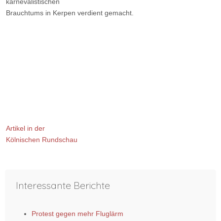
karnevalistischen
Brauchtums in Kerpen verdient gemacht.
Artikel in der
Kölnischen Rundschau
Vorheriger Beitrag: Der Kolping-Radwanderweg
Nächster Bei
Zurück
Weiter
Interessante Berichte
Protest gegen mehr Fluglärm