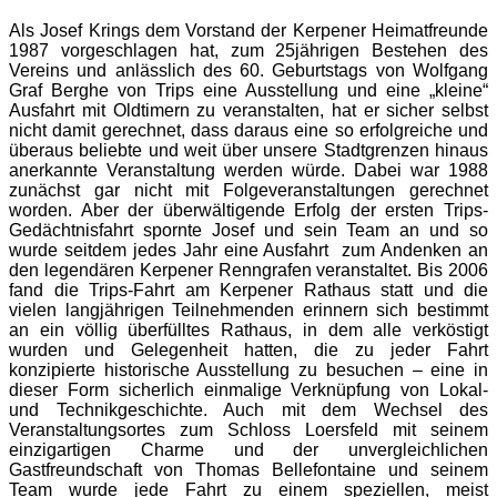
Als Josef Krings dem Vorstand der Kerpener Heimatfreunde
1987 vorgeschlagen hat, zum 25jährigen Bestehen des
Vereins und anlässlich des 60. Geburtstags von Wolfgang
Graf Berghe von Trips eine Ausstellung und eine „kleine“
Ausfahrt mit Oldtimern zu veranstalten, hat er sicher selbst
nicht damit gerechnet, dass daraus eine so erfolgreiche und
überaus beliebte und weit über unsere Stadtgrenzen hinaus
anerkannte Veranstaltung werden würde. Dabei war 1988
zunächst gar nicht mit Folgeveranstaltungen gerechnet
worden. Aber der überwältigende Erfolg der ersten Trips-
Gedächtnisfahrt spornte Josef und sein Team an und so
wurde seitdem jedes Jahr eine Ausfahrt zum Andenken an
den legendären Kerpener Renngrafen veranstaltet. Bis 2006
fand die Trips-Fahrt am Kerpener Rathaus statt und die
vielen langjährigen Teilnehmenden erinnern sich bestimmt
an ein völlig überfülltes Rathaus, in dem alle verköstigt
wurden und Gelegenheit hatten, die zu jeder Fahrt
konzipierte historische Ausstellung zu besuchen – eine in
dieser Form sicherlich einmalige Verknüpfung von Lokal-
und Technikgeschichte. Auch mit dem Wechsel des
Veranstaltungsortes zum Schloss Loersfeld mit seinem
einzigartigen Charme und der unvergleichlichen
Gastfreundschaft von Thomas Bellefontaine und seinem
Team wurde jede Fahrt zu einem speziellen, meist