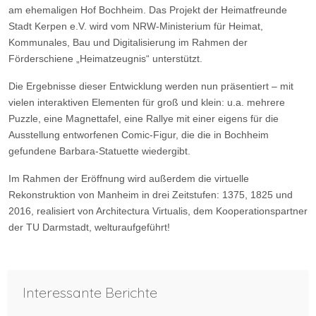
am ehemaligen Hof Bochheim. Das Projekt der Heimatfreunde
Stadt Kerpen e.V. wird vom NRW-Ministerium für Heimat,
Kommunales, Bau und Digitalisierung im Rahmen der
Förderschiene „Heimatzeugnis“ unterstützt.
Die Ergebnisse dieser Entwicklung werden nun präsentiert – mit
vielen interaktiven Elementen für groß und klein: u.a. mehrere
Puzzle, eine Magnettafel, eine Rallye mit einer eigens für die
Ausstellung entworfenen Comic-Figur, die die in Bochheim
gefundene Barbara-Statuette wiedergibt.
Im Rahmen der Eröffnung wird außerdem die virtuelle
Rekonstruktion von Manheim in drei Zeitstufen: 1375, 1825 und
2016, realisiert von Architectura Virtualis, dem Kooperationspartner
der TU Darmstadt, welturaufgeführt!
Vorheriger Beitrag: Vortrag "Rekultivierung im Rheinischen Revie
Nächster Bei
Zurück
Weiter
Interessante Berichte