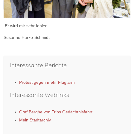
Er wird mir sehr fehlen.
Susanne Harke-Schmidt
Vorheriger Beitrag: Veranstaltungen der Heimatfreunde Stadt Ker
Nächster Bei
Zurück
Weiter
Interessante Berichte
Protest gegen mehr Fluglärm
Interessante Weblinks
Graf Berghe von Trips Gedächtnisfahrt
Mein Stadtarchiv