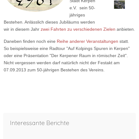
Stadt Kerpen
e.V. sein 50-
jähriges
Bestehen. Anlässlich dieses Jubiläums werden
wir in diesem Jahr
zwei Fahrten zu verschiedenen Zielen
anbieten.
Daneben finden noch eine
Reihe anderer Veranstaltungen
statt.
So beispielsweise eine Radtour "Auf Kolpings Spuren in Kerpen"
oder eine Präsentation "Der Kerpener Raum in römischer Zeit".
Nicht vergessen werden darf natürlich nicht der Festakt am
07.09.2013 zum 50-jährigen Bestehen des Vereins.
Vorheriger Beitrag: Josef Krings * 19. März 1937 † 29. April 2020
Nächster Bei
Zurück
Weiter
Interessante Berichte