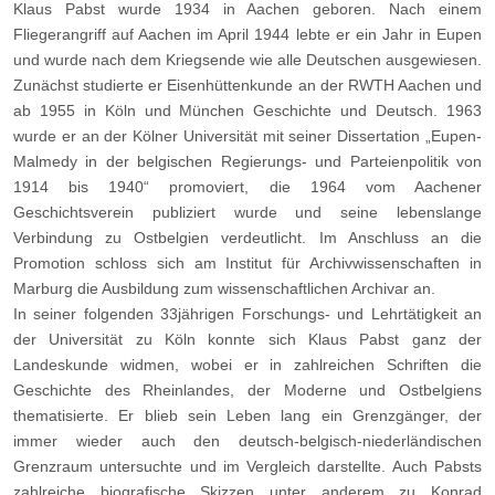
Klaus Pabst wurde 1934 in Aachen geboren. Nach einem
Fliegerangriff auf Aachen im April 1944 lebte er ein Jahr in Eupen
und wurde nach dem Kriegsende wie alle Deutschen ausgewiesen.
Zunächst studierte er Eisenhüttenkunde an der RWTH Aachen und
ab 1955 in Köln und München Geschichte und Deutsch. 1963
wurde er an der Kölner Universität mit seiner Dissertation „Eupen-
Malmedy in der belgischen Regierungs- und Parteienpolitik von
1914 bis 1940“ promoviert, die 1964 vom Aachener
Geschichtsverein publiziert wurde und seine lebenslange
Verbindung zu Ostbelgien verdeutlicht. Im Anschluss an die
Promotion schloss sich am Institut für Archivwissenschaften in
Marburg die Ausbildung zum wissenschaftlichen Archivar an.
In seiner folgenden 33jährigen Forschungs- und Lehrtätigkeit an
der Universität zu Köln konnte sich Klaus Pabst ganz der
Landeskunde widmen, wobei er in zahlreichen Schriften die
Geschichte des Rheinlandes, der Moderne und Ostbelgiens
thematisierte. Er blieb sein Leben lang ein Grenzgänger, der
immer wieder auch den deutsch-belgisch-niederländischen
Grenzraum untersuchte und im Vergleich darstellte. Auch Pabsts
zahlreiche biografische Skizzen unter anderem zu Konrad