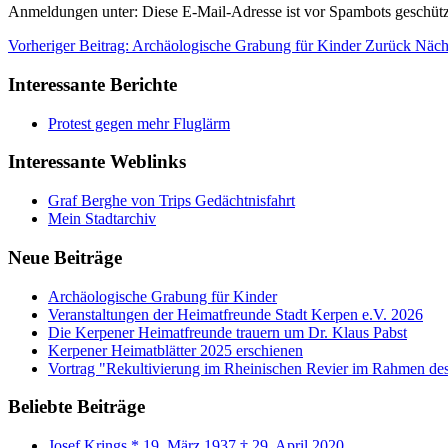
Anmeldungen unter:
Diese E-Mail-Adresse ist vor Spambots geschützt
Vorheriger Beitrag: Archäologische Grabung für Kinder
Zurück
Näch
Interessante Berichte
Protest gegen mehr Fluglärm
Interessante Weblinks
Graf Berghe von Trips Gedächtnisfahrt
Mein Stadtarchiv
Neue Beiträge
Archäologische Grabung für Kinder
Veranstaltungen der Heimatfreunde Stadt Kerpen e.V. 2026
Die Kerpener Heimatfreunde trauern um Dr. Klaus Pabst
Kerpener Heimatblätter 2025 erschienen
Vortrag "Rekultivierung im Rheinischen Revier im Rahmen de
Beliebte Beiträge
Josef Krings * 19. März 1937 † 29. April 2020