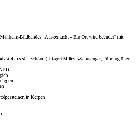
n Manheim-Bildbandes „Ausgemacht – Ein Ort wird beendet“ mit
h
 stirbt es sich schöner)
Lisgret Militzer-Schwenger, Führung über
R-ABD
pich
Brüggen
en
tolpersteinen in Kerpen
n