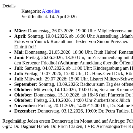
Details
Kategorie:
Aktuelles
Veröffentlicht: 14. April 2026
März:
Donnerstag, 26.03.2026, 19:00 Uhr: Mitgliederversamm
April:
Sonntag, 19.04.2026, ab 16:00 Uhr: Ausstellung „Manh
Fotos von Yannick Rouault und Texten von Simon Preissner.
Eintritt frei!
Mai:
Donnerstag, 21.05.2026, 18:30 Uhr, Ruth Haltof, Renatur
Juni:
Freitag, 26.06.2026, 18:30 Uhr, i
m Zusammenhang mit der
den Kerpener Friedhof (
Achtung:
Anmeldung über die Öffentli
Juli:
Samstag, 04.07.2026, ab 11:00 Uhr: Kindergrabung am H
Juli:
Freitag, 10.07.2026, 15:00 Uhr, Dr. Hans-Gerd Dick, Röm
Juli:
Mittwoch, 29.07.2026: 15:00 Uhr, Lisgret Militzer-Schwe
September:
Sonntag, 13.09.2026: Radtour zum Tag des offen
Oktober:
Mittwoch, 14.10.2026, 19:00 Uhr, Susanne Kremmer: 
Oktober:
Donnerstag, 15.10.2026, ab 16:45 (mit Pfarrerin Dr
Oktober:
Freitag, 23.10.2026, 14:00 Uhr Zuckerfabrik Jülich
November:
Freitag, 20.11.2026, 14:00/15:00 Uhr, Dr. Sabine
Dezember:
Donnerstag, 03.12.2026, 19:00: Dr. Petra Tutlie
Regelmäßig: Jeden ersten Donnerstag im Monat und auf Anfrage: Fü
Ggf.: Dr. Dagmar Hänel/ Dr. Erich Claßen, LVR: Archäologischer Ku