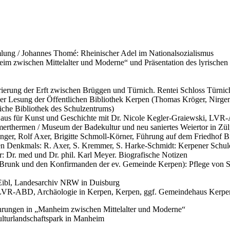
lung / Johannes Thomé: Rheinischer Adel im Nationalsozialismus
eim zwischen Mittelalter und Moderne“ und Präsentation des lyrische
ierung der Erft zwischen Brüggen und Türnich. Rentei Schloss Türnic
 Lesung der Öffentlichen Bibliothek Kerpen (Thomas Kröger, Nirgends
che Bibliothek des Schulzentrums)
aus für Kunst und Geschichte mit Dr. Nicole Kegler-Graiewski, LV
erthermen / Museum der Badekultur und neu saniertes Weiertor in Zül
nger, Rolf Axer, Brigitte Schmoll-Körner, Führung auf dem Friedhof 
en Denkmals: R. Axer, S. Kremmer, S. Harke-Schmidt: Kerpener Schul
Dr. med und Dr. phil. Karl Meyer. Biografische Notizen
. Brunk und den Konfirmanden der ev. Gemeinde Kerpen): Pflege von S
 Eibl, Landesarchiv NRW in Duisburg
s, LVR-ABD, Archäologie in Kerpen, Kerpen, ggf. Gemeindehaus Kerpe
hrungen in „Manheim zwischen Mittelalter und Moderne“
lturlandschaftspark in Manheim