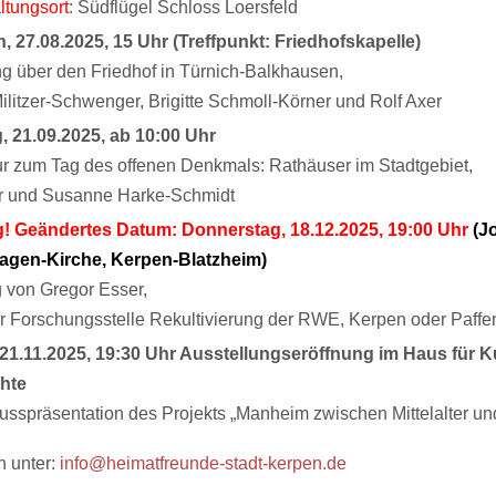
ltungsort
: Südflügel Schloss Loersfeld
, 27.08.2025, 15 Uhr (Treffpunkt: Friedhofskapelle)
g über den Friedhof in Türnich-Balkhausen,
Militzer-Schwenger, Brigitte Schmoll-Körner und Rolf Axer
, 21.09.2025, ab 10:00 Uhr
r zum Tag des offenen Denkmals: Rathäuser im Stadtgebiet,
er und Susanne Harke-Schmidt
! Geändertes Datum: Donnerstag, 18.12.2025, 19:00 Uhr
(J
gen-Kirche, Kerpen-Blatzheim)
g von Gregor Esser,
er Forschungsstelle Rekultivierung der RWE, Kerpen oder Paffe
, 21.11.2025, 19:30 Uhr Ausstellungseröffnung im Haus für 
hte
usspräsentation des Projekts „Manheim zwischen Mittelalter u
 unter:
info@heimatfreunde-stadt-kerpen.de