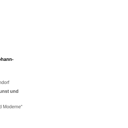
ohann-
ndorf
Kunst und
nd Moderne“