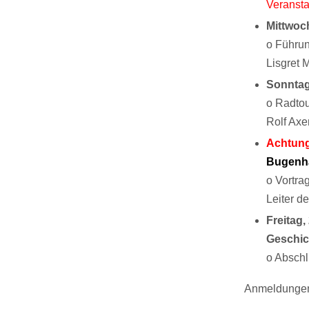
Veransta
Mittwoch
o Führun
Lisgret 
Sonntag
o Radtou
Rolf Ax
Achtung
Bugenha
o Vortra
Leiter d
Freitag
Geschic
o Abschl
Anmeldungen