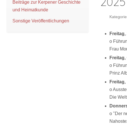
2025
Beiträge zur Kerpener Geschichte
und Heimatkunde
Kategorie
Sonstige Veröffentlichungen
Freitag,
o Führun
Frau Mon
Freitag,
o Führu
Prinz Al
Freitag,
o Ausste
Die Welt
Donners
o "Der n
Nahostex