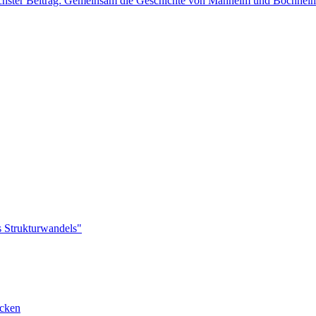
hster Beitrag: Gemeinsam die Geschichte von Manheim und Bochhei
s Strukturwandels"
cken