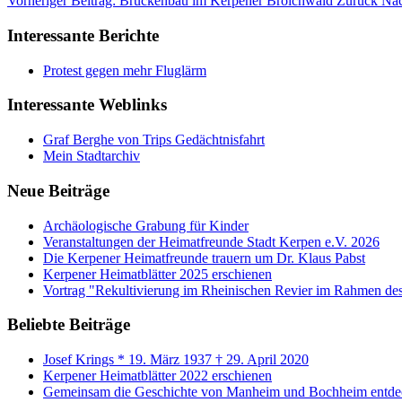
Vorheriger Beitrag: Brückenbau im Kerpener Broichwald
Zurück
Näc
Interessante Berichte
Protest gegen mehr Fluglärm
Interessante Weblinks
Graf Berghe von Trips Gedächtnisfahrt
Mein Stadtarchiv
Neue Beiträge
Archäologische Grabung für Kinder
Veranstaltungen der Heimatfreunde Stadt Kerpen e.V. 2026
Die Kerpener Heimatfreunde trauern um Dr. Klaus Pabst
Kerpener Heimatblätter 2025 erschienen
Vortrag "Rekultivierung im Rheinischen Revier im Rahmen de
Beliebte Beiträge
Josef Krings * 19. März 1937 † 29. April 2020
Kerpener Heimatblätter 2022 erschienen
Gemeinsam die Geschichte von Manheim und Bochheim entde