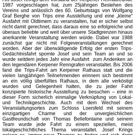
1987 vorgeschlagen hat, zum 25jährigen Bestehen des
Vereins und anlässlich des 60. Geburtstags von Wolfgang
Graf Berghe von Trips eine Ausstellung und eine „kleine“
Ausfahrt mit Oldtimern zu veranstalten, hat er sicher selbst
nicht damit gerechnet, dass daraus eine so erfolgreiche und
überaus beliebte und weit über unsere Stadtgrenzen hinaus
anerkannte Veranstaltung werden würde. Dabei war 1988
zunächst gar nicht mit Folgeveranstaltungen gerechnet
worden. Aber der überwältigende Erfolg der ersten Trips-
Gedächtnisfahrt spornte Josef und sein Team an und so
wurde seitdem jedes Jahr eine Ausfahrt zum Andenken an
den legendären Kerpener Renngrafen veranstaltet. Bis 2006
fand die Trips-Fahrt am Kerpener Rathaus statt und die
vielen langjährigen Teilnehmenden erinnern sich bestimmt
an ein völlig überfülltes Rathaus, in dem alle verköstigt
wurden und Gelegenheit hatten, die zu jeder Fahrt
konzipierte historische Ausstellung zu besuchen – eine in
dieser Form sicherlich einmalige Verknüpfung von Lokal-
und Technikgeschichte. Auch mit dem Wechsel des
Veranstaltungsortes zum Schloss Loersfeld mit seinem
einzigartigen Charme und der unvergleichlichen
Gastfreundschaft von Thomas Bellefontaine und seinem
Team wurde jede Fahrt zu einem speziellen, meist
lokalgeschichtliches Thema veranstaltet. Josef Krings