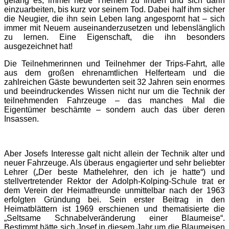
gelang es, immer neue Themen zu finden und sich darin
einzuarbeiten, bis kurz vor seinem Tod. Dabei half ihm sicher
die Neugier, die ihn sein Leben lang angespornt hat – sich
immer mit Neuem auseinanderzusetzen und lebenslänglich
zu lernen. Eine Eigenschaft, die ihn besonders
ausgezeichnet hat!
Die Teilnehmerinnen und Teilnehmer der Trips-Fahrt, alle
aus dem großen ehrenamtlichen Helferteam und die
zahlreichen Gäste bewunderten seit 32 Jahren sein enormes
und beeindruckendes Wissen nicht nur um die Technik der
teilnehmenden Fahrzeuge – das manches Mal die
Eigentümer beschämte – sondern auch das über deren
Insassen.
Aber Josefs Interesse galt nicht allein der Technik alter und
neuer Fahrzeuge. Als überaus engagierter und sehr beliebter
Lehrer („Der beste Mathelehrer, den ich je hatte“) und
stellvertretender Rektor der Adolph-Kolping-Schule trat er
dem Verein der Heimatfreunde unmittelbar nach der 1963
erfolgten Gründung bei. Sein erster Beitrag in den
Heimatblättern ist 1969 erschienen und thematisierte die
„Seltsame Schnabelveränderung einer Blaumeise“.
Bestimmt hätte sich Josef in diesem Jahr um die Blaumeisen