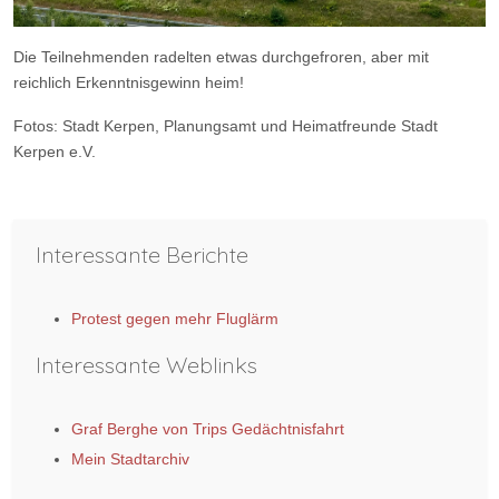
Die Teilnehmenden radelten etwas durchgefroren, aber mit
reichlich Erkenntnisgewinn heim!
Fotos: Stadt Kerpen, Planungsamt und Heimatfreunde Stadt
Kerpen e.V.
Vorheriger Beitrag: Besuch beim Festakt anlässlich des Jubiläum
Nächster Bei
Zurück
Weiter
Interessante Berichte
Protest gegen mehr Fluglärm
Interessante Weblinks
Graf Berghe von Trips Gedächtnisfahrt
Mein Stadtarchiv