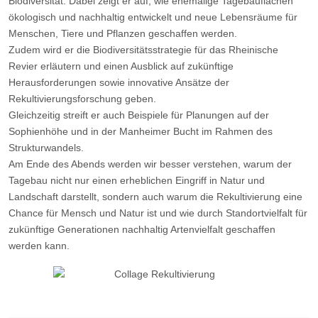
Biodiversität. Dabei zeigt er auf, wie ehemalige Tagebauflächen
ökologisch und nachhaltig entwickelt und neue Lebensräume für
Menschen, Tiere und Pflanzen geschaffen werden.
Zudem wird er die Biodiversitätsstrategie für das Rheinische
Revier erläutern und einen Ausblick auf zukünftige
Herausforderungen sowie innovative Ansätze der
Rekultivierungsforschung geben.
Gleichzeitig streift er auch Beispiele für Planungen auf der
Sophienhöhe und in der Manheimer Bucht im Rahmen des
Strukturwandels.
Am Ende des Abends werden wir besser verstehen, warum der
Tagebau nicht nur einen erheblichen Eingriff in Natur und
Landschaft darstellt, sondern auch warum die Rekultivierung eine
Chance für Mensch und Natur ist und wie durch Standortvielfalt für
zukünftige Generationen nachhaltig Artenvielfalt geschaffen
werden kann.
Vorheriger Beitrag: Kerpener Heimatblätter 2025 erschienen
Nächster Bei
Zurück
Weiter