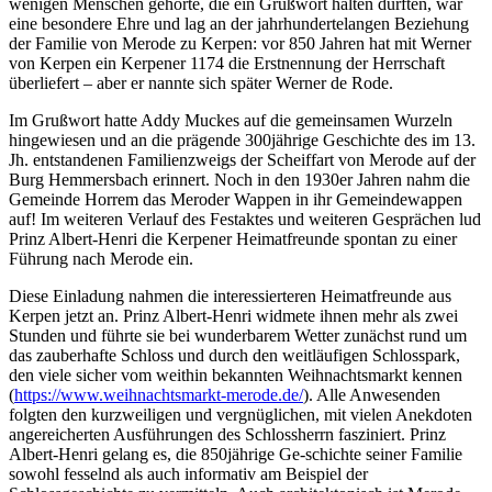
wenigen Menschen gehörte, die ein Grußwort halten durften, war
eine besondere Ehre und lag an der jahrhundertelangen Beziehung
der Familie von Merode zu Kerpen: vor 850 Jahren hat mit Werner
von Kerpen ein Kerpener 1174 die Erstnennung der Herrschaft
überliefert – aber er nannte sich später Werner de Rode.
Im Grußwort hatte Addy Muckes auf die gemeinsamen Wurzeln
hingewiesen und an die prägende 300jährige Geschichte des im 13.
Jh. entstandenen Familienzweigs der Scheiffart von Merode auf der
Burg Hemmersbach erinnert. Noch in den 1930er Jahren nahm die
Gemeinde Horrem das Meroder Wappen in ihr Gemeindewappen
auf! Im weiteren Verlauf des Festaktes und weiteren Gesprächen lud
Prinz Albert-Henri die Kerpener Heimatfreunde spontan zu einer
Führung nach Merode ein.
Diese Einladung nahmen die interessierteren Heimatfreunde aus
Kerpen jetzt an. Prinz Albert-Henri widmete ihnen mehr als zwei
Stunden und führte sie bei wunderbarem Wetter zunächst rund um
das zauberhafte Schloss und durch den weitläufigen Schlosspark,
den viele sicher vom weithin bekannten Weihnachtsmarkt kennen
(
https://www.weihnachtsmarkt-merode.de/
). Alle Anwesenden
folgten den kurzweiligen und vergnüglichen, mit vielen Anekdoten
angereicherten Ausführungen des Schlossherrn fasziniert. Prinz
Albert-Henri gelang es, die 850jährige Ge-schichte seiner Familie
sowohl fesselnd als auch informativ am Beispiel der