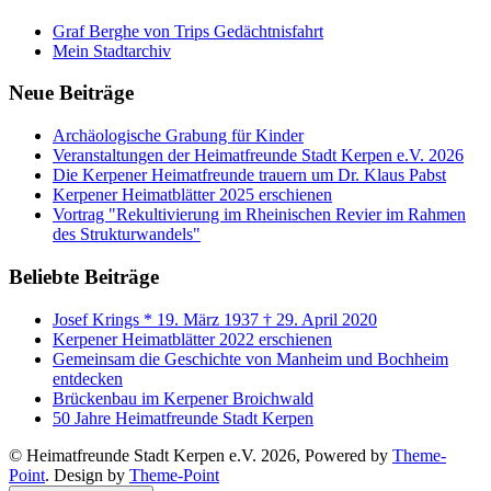
Graf Berghe von Trips Gedächtnisfahrt
Mein Stadtarchiv
Neue Beiträge
Archäologische Grabung für Kinder
Veranstaltungen der Heimatfreunde Stadt Kerpen e.V. 2026
Die Kerpener Heimatfreunde trauern um Dr. Klaus Pabst
Kerpener Heimatblätter 2025 erschienen
Vortrag "Rekultivierung im Rheinischen Revier im Rahmen
des Strukturwandels"
Beliebte Beiträge
Josef Krings * 19. März 1937 † 29. April 2020
Kerpener Heimatblätter 2022 erschienen
Gemeinsam die Geschichte von Manheim und Bochheim
entdecken
Brückenbau im Kerpener Broichwald
50 Jahre Heimatfreunde Stadt Kerpen
© Heimatfreunde Stadt Kerpen e.V. 2026, Powered by
Theme-
Point
. Design by
Theme-Point