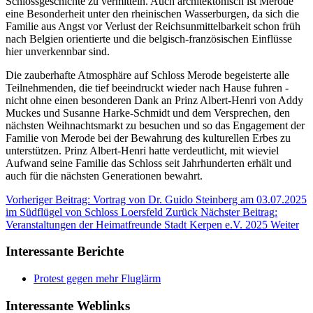
Schlossgeschichte zu vermitteln. Auch architektonisch ist Merode
eine Besonderheit unter den rheinischen Wasserburgen, da sich die
Familie aus Angst vor Verlust der Reichsunmittelbarkeit schon früh
nach Belgien orientierte und die belgisch-französischen Einflüsse
hier unverkennbar sind.
Die zauberhafte Atmosphäre auf Schloss Merode begeisterte alle
Teilnehmenden, die tief beeindruckt wieder nach Hause fuhren -
nicht ohne einen besonderen Dank an Prinz Albert-Henri von Addy
Muckes und Susanne Harke-Schmidt und dem Versprechen, den
nächsten Weihnachtsmarkt zu besuchen und so das Engagement der
Familie von Merode bei der Bewahrung des kulturellen Erbes zu
unterstützen. Prinz Albert-Henri hatte verdeutlicht, mit wieviel
Aufwand seine Familie das Schloss seit Jahrhunderten erhält und
auch für die nächsten Generationen bewahrt.
Vorheriger Beitrag: Vortrag von Dr. Guido Steinberg am 03.07.2025
im Südflügel von Schloss Loersfeld
Zurück
Nächster Beitrag:
Veranstaltungen der Heimatfreunde Stadt Kerpen e.V. 2025
Weiter
Interessante Berichte
Protest gegen mehr Fluglärm
Interessante Weblinks