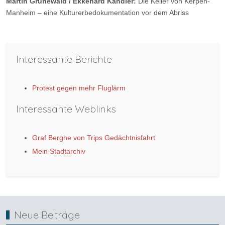
Martin Grünewald / Ekkehard Kandler:
Die Keller von Kerpen-
Manheim – eine Kulturerbedokumentation vor dem Abriss
Vorheriger Beitrag: Brückenbau im Kerpener Broichwald
Nächster Be
Zurück
Weiter
Interessante Berichte
Protest gegen mehr Fluglärm
Interessante Weblinks
Graf Berghe von Trips Gedächtnisfahrt
Mein Stadtarchiv
Neue Beiträge