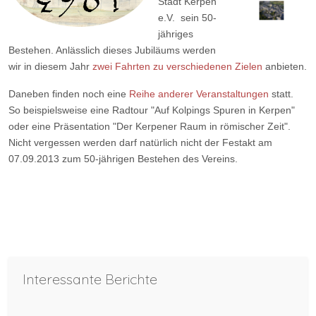
Stadt Kerpen
e.V. sein 50-
jähriges
Bestehen. Anlässlich dieses Jubiläums werden
wir in diesem Jahr
zwei Fahrten zu verschiedenen Zielen
anbieten.
Daneben finden noch eine
Reihe anderer Veranstaltungen
statt.
So beispielsweise eine Radtour "Auf Kolpings Spuren in Kerpen"
oder eine Präsentation "Der Kerpener Raum in römischer Zeit".
Nicht vergessen werden darf natürlich nicht der Festakt am
07.09.2013 zum 50-jährigen Bestehen des Vereins.
Vorheriger Beitrag: Josef Krings * 19. März 1937 † 29. April 2020
Nächster Bei
Zurück
Weiter
Interessante Berichte