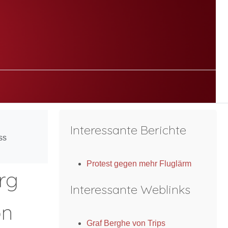
Interessante Berichte
ss
Protest gegen mehr Fluglärm
rg
Interessante Weblinks
on
Graf Berghe von Trips